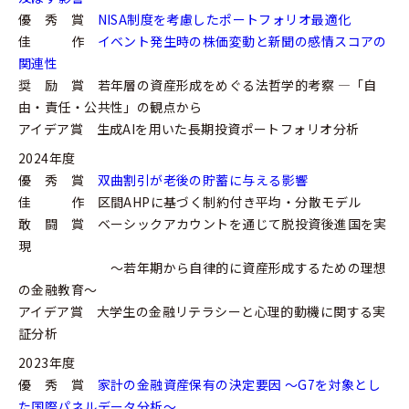
優 秀 賞
NISA制度を考慮したポートフォリオ最適化
佳 作
イベント発生時の株価変動と新聞の感情スコアの
関連性
奨 励 賞 若年層の資産形成をめぐる法哲学的考察 ―「自
由・責任・公共性」の観点から
アイデア賞 生成AIを用いた長期投資ポートフォリオ分析
2024年度
優 秀 賞
双曲割引が老後の貯蓄に与える影響
佳 作 区間AHPに基づく制約付き平均・分散モデル
敢 闘 賞 ベーシックアカウントを通じて脱投資後進国を実
現
～若年期から自律的に資産形成するための理想
の金融教育～
アイデア賞 大学生の金融リテラシーと心理的動機に関する実
証分析
2023年度
優 秀 賞
家計の金融資産保有の決定要因 〜G7を対象とし
た国際パネルデータ分析〜