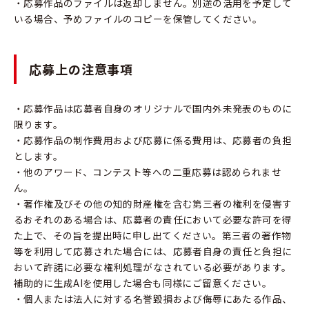
・応募作品のファイルは返却しません。別途の活用を予定して
いる場合、予めファイルのコピーを保管してください。
応募上の注意事項
・応募作品は応募者自身のオリジナルで国内外未発表のものに
限ります。
・応募作品の制作費用および応募に係る費用は、応募者の負担
とします。
・他のアワード、コンテスト等への二重応募は認められませ
ん。
・著作権及びその他の知的財産権を含む第三者の権利を侵害す
るおそれのある場合は、応募者の責任において必要な許可を得
た上で、その旨を提出時に申し出てください。第三者の著作物
等を利用して応募された場合には、応募者自身の責任と負担に
おいて許諾に必要な権利処理がなされている必要があります。
補助的に生成AIを使用した場合も同様にご留意ください。
・個人または法人に対する名誉毀損および侮辱にあたる作品、