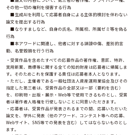
■論文の内容について、第三者の著作権、プライバシー権、
その他一切の権利を侵害する行為
■生成AIを利用して応募者自身による主体的検討を伴わない
論文を提出する行為
■なりすましなど、自身の氏名、所属校、所属ゼミ等を偽る
行為
■本アワードに関連し、他者に対する誹謗中傷、差別的言
動、名誉毀損を行う行為
・受賞作品を含めたすべての応募作品の著作権、意匠、特許、
実用新案、商標等に関する全ての知的財産は応募者に帰属しま
す。そのためこれを保護する責任は応募者本人となります。
・ただし、主催者である一般社団法人資産運用業協会及びその
指定した第三者は、受賞作品の全部又は一部（要約を含む）
を、印刷物・出版・展示・Web等で使用できるものとし、受賞
者は著作者人格権を行使しないことに同意いただきます。
・応募者は、受賞作品が発表されるまでの間、応募いただいた
論文を、学外に発表（他のアワード、コンテスト等への応募、
Webサイト、SNS等での発表を含む）してはならないものとし
ます。