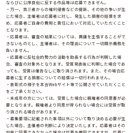
ならびに公序良俗に反する作品等は応募できません。
・万一、第三者からの権利侵害などの提訴、その他の争いが生
じた場合、主催者は応募者に対し、発生した損害の賠償を求
め、応募者ご自身の費用と責任において対応していただくこと
となります。
・応募者は、審査の結果については、異議を主張することがで
きないものとし、主催者は、その理由について一切開示義務を
負いません。
・応募者に反社会的勢力の活動を助長する行為が判明した場
合、審査の対象外となります。受賞発表後に判明した場合であ
っても、受賞は催告なしに取り消されます。また、その場合応
募者に生ずる損害についての賠償は一切行われません。
・表彰式の様子を本会Webサイト等で公開させていただくこと
をご了承ください。
・未成年の方については、受賞した場合に親権者の同意書が必
要となります。親権者より同意が得られない場合には受賞が取
り消される場合があります。
・募集要項に記載された事項以外について取り決める必要が生
じた場合、主催者の判断により決定いたします。応募者はその
内容に同意できなかった場合は応募を撤回できますが、応募に