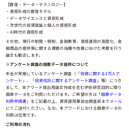
【数理・データ・テクノロジー】
・資産形成の数理モデル
・データサイエンスと資産形成
・次世代の投資理論と個人の資産形成
・AI時代の資産形成
その他、現行の制度・税制、金融教育、資産運用の高度化、金
融商品の提供等に関する課題の指摘や改善に向けた考察を行う
論文も歓迎します。
※アンケート調査の個票データ提供について
本会が実施しているアンケート調査（「
投資に関する1万人ア
ンケート
」、「
投資信託に関するアンケート調査
」等）につき
まして、本アワード提出用論文作成を含む学術研究目的に限り
個票データをご利用いただけます。ご希望の方は「
個票データ
利用申請書
」をご記載の上、資産運用業協会調査部まで
メール
にてご送付ください。なお、本アワードにおける個票データの
利用は任意です。
ご利用の流れ