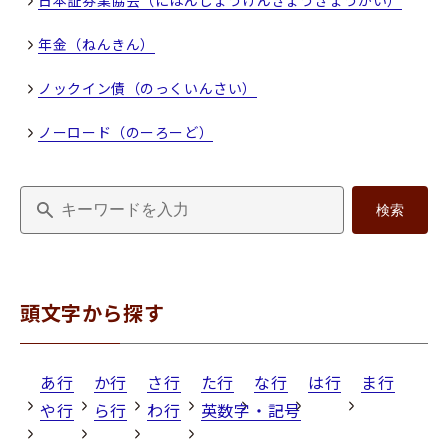
日本証券業協会（にほんしょうけんぎょうきょうかい）
年金（ねんきん）
ノックイン債（のっくいんさい）
ノーロード（のーろーど）
検索
頭文字から探す
あ行
か行
さ行
た行
な行
は行
ま行
や行
ら行
わ行
英数字・記号