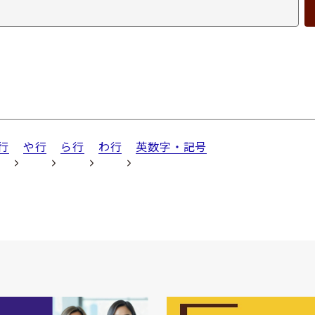
行
や行
ら行
わ行
英数字・記号