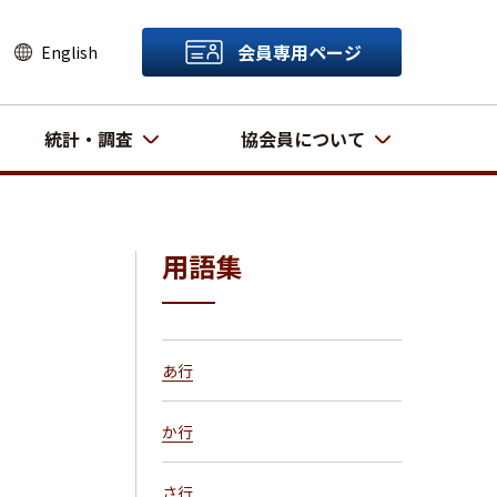
会員専用ページ
English
統計・調査
協会員について
用語集
あ行
か行
さ行