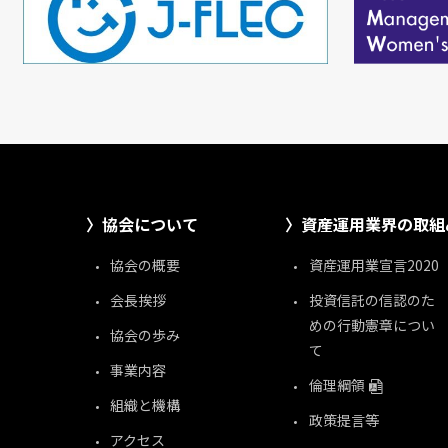
協会について
資産運用業界の取組
協会の概要
資産運用業宣言2020
会長挨拶
投資信託の信認のた
めの行動憲章につい
協会の歩み
て
事業内容
倫理綱領
組織と機構
政策提言等
アクセス