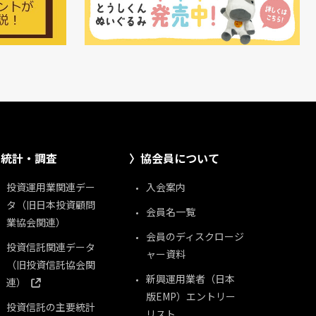
統計・調査
協会員について
投資運用業関連デー
入会案内
タ（旧日本投資顧問
会員名一覧
業協会関連）
会員のディスクロージ
投資信託関連データ
ャー資料
（旧投資信託協会関
新興運用業者（日本
連）
版EMP）エントリー
投資信託の主要統計
リスト