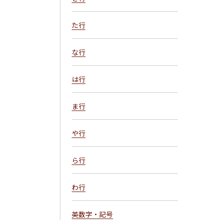
た行
な行
は行
ま行
や行
ら行
わ行
英数字・記号