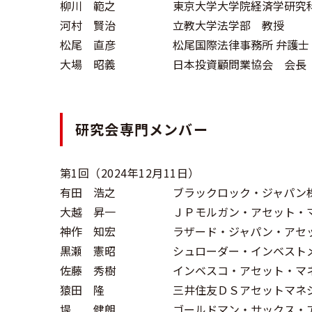
柳川 範之
東京大学大学院経済学研究科
河村 賢治
立教大学法学部 教授
松尾 直彦
松尾国際法律事務所 弁護士
大場 昭義
日本投資顧問業協会 会長
研究会専門メンバー
第1回（2024年12月11日）
有田 浩之
ブラックロック・ジャパン株
大越 昇一
ＪＰモルガン・アセット・
神作 知宏
ラザード・ジャパン・アセ
黒瀬 憲昭
シュローダー・インベスト
佐藤 秀樹
インベスコ・アセット・マ
猿田 隆
三井住友ＤＳアセットマネ
堤 健朗
ゴールドマン・サックス・