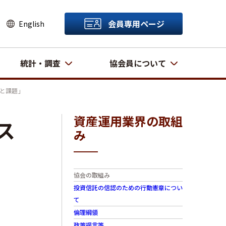
会員専用ページ
English
統計・調査
協会員について
と課題」
資産運用業界の取組
ス
み
協会の取組み
投資信託の信認のための行動憲章につい
て
倫理綱領
政策提言等