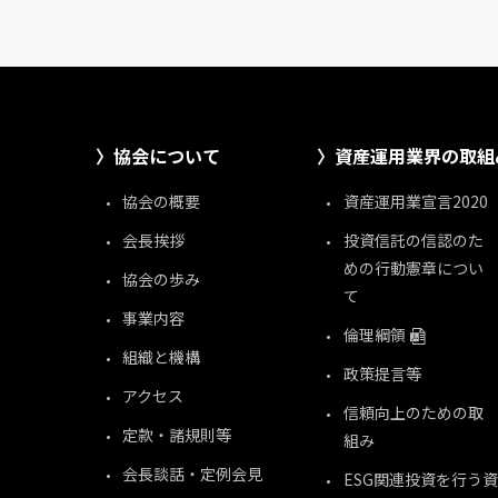
協会について
資産運用業界の取組
協会の概要
資産運用業宣言2020
会長挨拶
投資信託の信認のた
めの行動憲章につい
協会の歩み
て
事業内容
倫理綱領
組織と機構
政策提言等
アクセス
信頼向上のための取
定款・諸規則等
組み
会長談話・定例会見
ESG関連投資を行う資