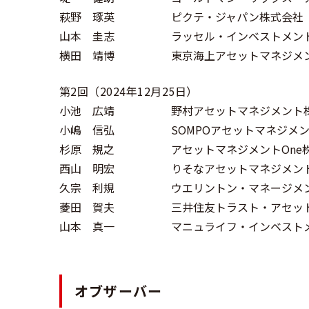
萩野 琢英
ピクテ・ジャパン株式会社
山本 圭志
ラッセル・インベストメン
横田 靖博
東京海上アセットマネジメ
第2回（2024年12月25日）
小池 広靖
野村アセットマネジメント
小嶋 信弘
SOMPOアセットマネジメ
杉原 規之
アセットマネジメントOne
西山 明宏
りそなアセットマネジメン
久宗 利規
ウエリントン・マネージメ
菱田 賀夫
三井住友トラスト・アセッ
山本 真一
マニュライフ・インベスト
オブザーバー