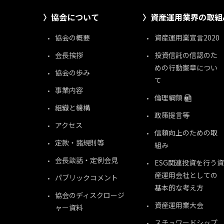
協会について
資産運用業界の取組
協会の概要
資産運用業宣言2020
会長挨拶
投資信託の信認のた
めの行動憲章につい
協会の歩み
て
事業内容
倫理綱領
組織と機構
政策提言等
アクセス
信頼向上のための取
定款・諸規則等
組み
会長談話・定例会見
ESG関連投資を行う資
産運用会社としての
パブリックコメント
基本的な考え方
協会のディスクロージ
資産運用業大会
ャー資料
スチュワードシップ