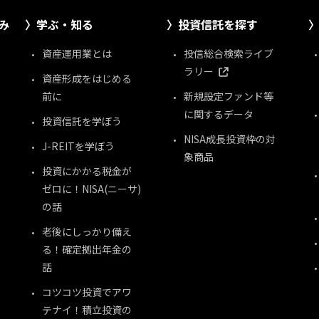
み
学ぶ・知る
投資信託を探す
資産運用業とは
投信総合検索ライブ
ラリー
資産形成をはじめる
前に
新規設定ファンド等
に関するデータ
投資信託を学ぼう
NISA成長投資枠の対
J-REITを学ぼう
象商品
投資にかかる税金が
ゼロに！NISA(ニーサ)
の話
老後にしっかり備え
る！確定拠出年金の
話
コツコツ投資でアワ
テナイ！積立投資の