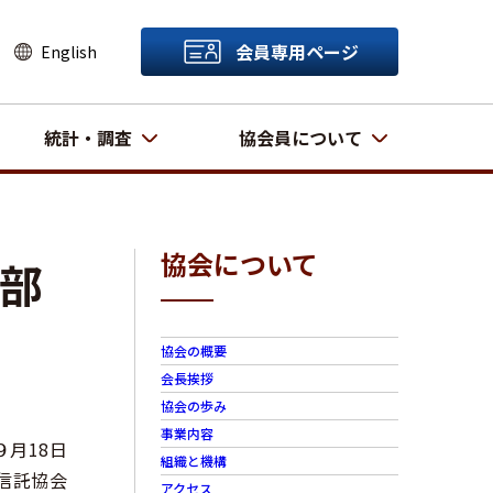
会員専用ページ
English
統計・調査
協会員について
協会について
一部
協会の概要
会長挨拶
協会の歩み
事業内容
９月18日
組織と機構
信託協会
アクセス