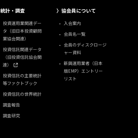
統計・調査
協会員について
投資運用業関連デー
入会案内
タ（旧日本投資顧問
会員名一覧
業協会関連）
会員のディスクロージ
投資信託関連データ
ャー資料
（旧投資信託協会関
新興運用業者（日本
連）
版EMP）エントリー
投資信託の主要統計
リスト
等ファクトブック
投資信託の世界統計
調査報告
調査研究