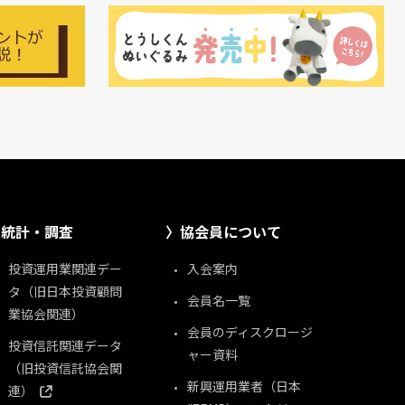
統計・調査
協会員について
投資運用業関連デー
入会案内
タ（旧日本投資顧問
会員名一覧
業協会関連）
会員のディスクロージ
投資信託関連データ
ャー資料
（旧投資信託協会関
新興運用業者（日本
連）