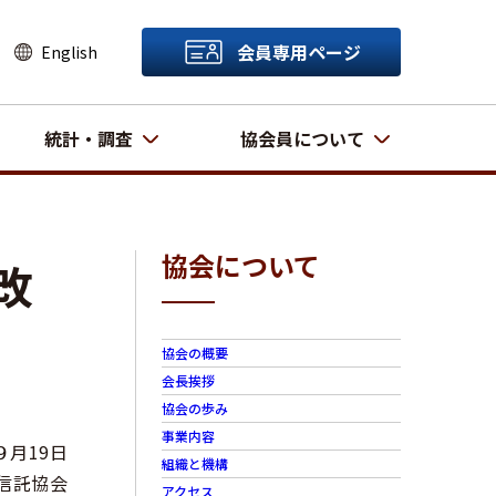
会員専用ページ
English
統計・調査
協会員について
協会について
改
協会の概要
会長挨拶
協会の歩み
事業内容
９月19日
組織と機構
信託協会
アクセス