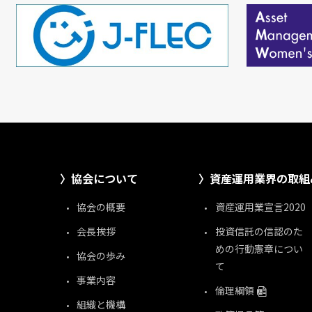
協会について
資産運用業界の取組
協会の概要
資産運用業宣言2020
会長挨拶
投資信託の信認のた
めの行動憲章につい
協会の歩み
て
事業内容
倫理綱領
組織と機構