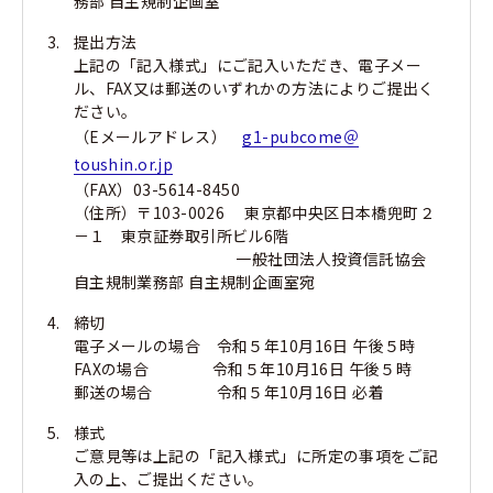
務部 自主規制企画室
提出方法
上記の「記入様式」にご記入いただき、電子メー
ル、FAX又は郵送のいずれかの方法によりご提出く
ださい。
（Eメールアドレス）
g1-pubcome＠
toushin.or.jp
（FAX）03-5614-8450
（住所）〒103-0026 東京都中央区日本橋兜町２
－１ 東京証券取引所ビル6階
一般社団法人投資信託協会
自主規制業務部 自主規制企画室宛
締切
電子メールの場合 令和５年10月16日 午後５時
FAXの場合 令和５年10月16日 午後５時
郵送の場合 令和５年10月16日 必着
様式
ご意見等は上記の「記入様式」に所定の事項をご記
入の上、ご提出ください。