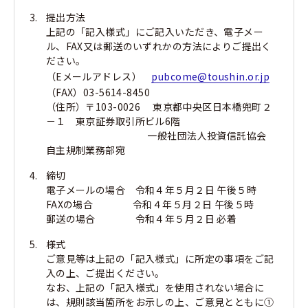
提出方法
上記の「記入様式」にご記入いただき、電子メー
ル、FAX又は郵送のいずれかの方法によりご提出く
ださい。
（Eメールアドレス）
pubcome@toushin.or.jp
（FAX）03-5614-8450
（住所）〒103-0026 東京都中央区日本橋兜町２
－１ 東京証券取引所ビル6階
一般社団法人投資信託協会
自主規制業務部宛
締切
電子メールの場合 令和４年５月２日 午後５時
FAXの場合 令和４年５月２日 午後５時
郵送の場合 令和４年５月２日 必着
様式
ご意見等は上記の「記入様式」に所定の事項をご記
入の上、ご提出ください。
なお、上記の「記入様式」を使用されない場合に
は、規則該当箇所をお示しの上、ご意見とともに①